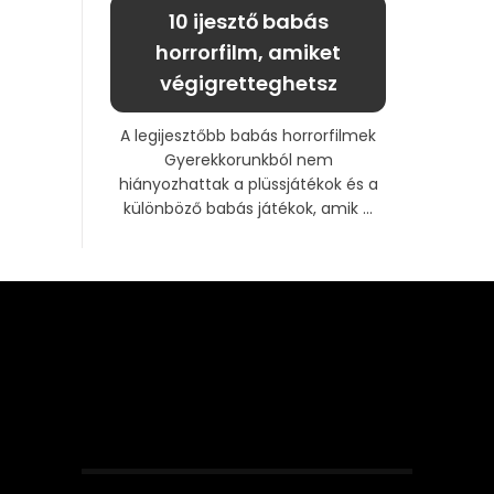
10 ijesztő babás
horrorfilm, amiket
végigretteghetsz
A legijesztőbb babás horrorfilmek
Gyerekkorunkból nem
hiányozhattak a plüssjátékok és a
különböző babás játékok, amik ...