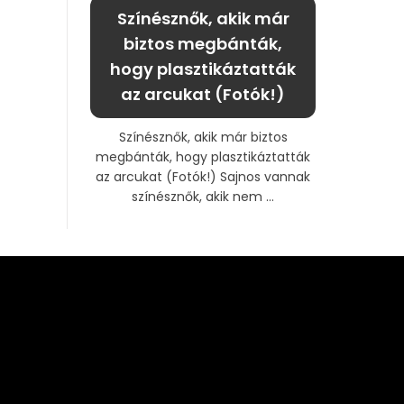
Színésznők, akik már
biztos megbánták,
hogy plasztikáztatták
az arcukat (Fotók!)
Színésznők, akik már biztos
megbánták, hogy plasztikáztatták
az arcukat (Fotók!) Sajnos vannak
színésznők, akik nem ...