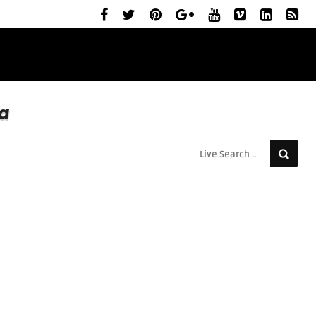
ELŐZETESEK
MOZIBEMUTATÓK
RÓLUNK
a