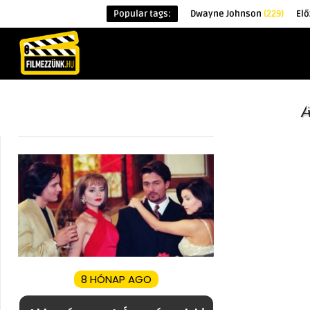
Popular tags:
Dwayne Johnson
(229)
Elő
KEZDŐOLDAL
HÍREK
ÉRDEKESSÉG
8 HÓNAP AGO