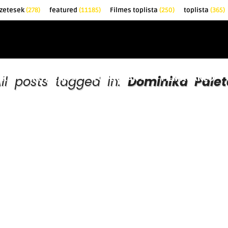
zetesek
(278)
featured
(11185)
Filmes toplista
(250)
toplista
(365)
EK
KRITIKÁK
TOPLISTÁK
FILMAJÁNLÓ
All posts tagged in:
Dominika Palet