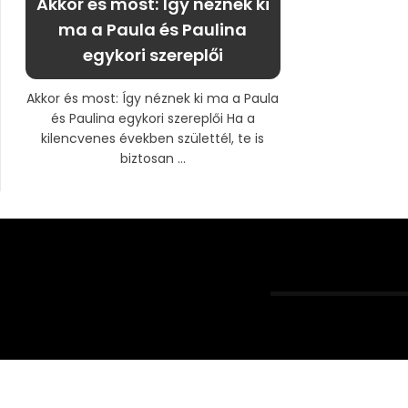
Akkor és most: Így néznek ki
ma a Paula és Paulina
egykori szereplői
Akkor és most: Így néznek ki ma a Paula
és Paulina egykori szereplői Ha a
kilencvenes években születtél, te is
biztosan ...