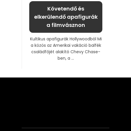
Követendő és
elkerülendő apafigurák
a filmvásznon
Kultikus apafigurák Hollywoodból Mi
a közös az Amerikai vakáció balfék
családfőjét alakító Chevy Chase-
ben, a ...