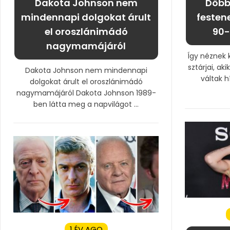
Dakota Johnson nem
Döbb
mindennapi dolgokat árult
festen
el oroszlánimádó
90-
nagymamájáról
Így néznek 
sztárjai, a
Dakota Johnson nem mindennapi
váltak 
dolgokat árult el oroszlánimádó
nagymamájáról Dakota Johnson 1989-
ben látta meg a napvilágot ...
1 ÉV AGO