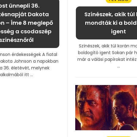
st ünnepli 36.
tésnapját Dakota
Színészek, akik túl
n – Íme 8 meglepő
mondták ki a bold
esség a csodaszép
igent
színésznőről
Színészek, akik túl korán m
boldogító igent Sokan pár 
nson érdekességek A fiatal
már a válási papírokat inté
 Dakota Johnson a napokban
...
 a 36. életévét, melynek
alkalmából itt ...