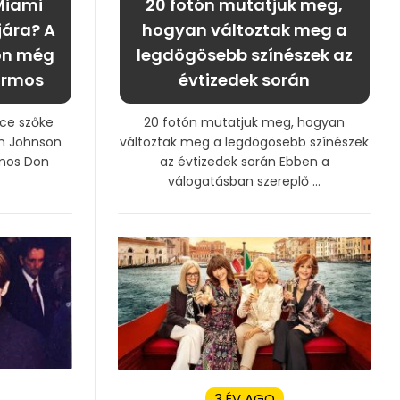
Miami
20 fotón mutatjuk meg,
jára? A
hogyan változtak meg a
on még
legdögösebb színészek az
ármos
évtizedek során
ce szőke
20 fotón mutatjuk meg, hogyan
on Johnson
változtak meg a legdögösebb színészek
mos Don
az évtizedek során Ebben a
válogatásban szereplő ...
3 ÉV AGO