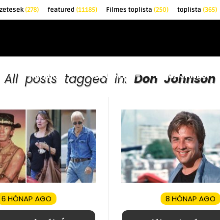
zetesek
(278)
featured
(11185)
Filmes toplista
(250)
toplista
(365)
EK
KRITIKÁK
TOPLISTÁK
FILMAJÁNLÓ
All posts tagged in:
Don Johnson
6 HÓNAP AGO
8 HÓNAP AGO