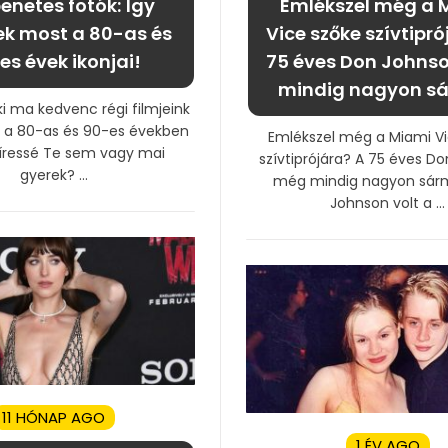
enetes fotók: Így
Emlékszel még a 
ek most a 80-as és
Vice szőke szívtipró
es évek ikonjai!
75 éves Don Johns
mindig nagyon s
ki ma kedvenc régi filmjeink
kik a 80-as és 90-es években
Emlékszel még a Miami Vi
híressé Te sem vagy mai
szívtiprójára? A 75 éves D
gyerek? ...
még mindig nagyon sár
Johnson volt a ...
11 HÓNAP AGO
1 ÉV AGO