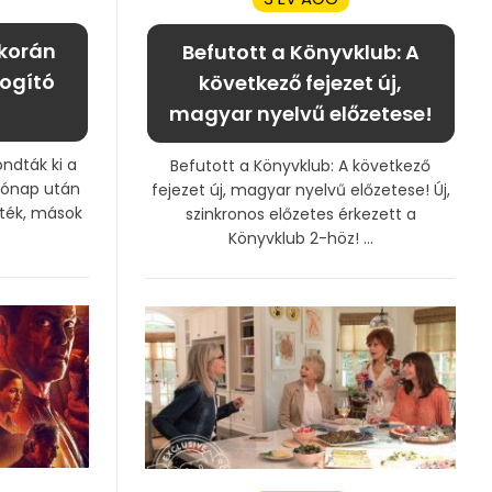
 korán
Befutott a Könyvklub: A
ogító
következő fejezet új,
magyar nyelvű előzetese!
ondták ki a
Befutott a Könyvklub: A következő
hónap után
fejezet új, magyar nyelvű előzetese! Új,
zték, mások
szinkronos előzetes érkezett a
Könyvklub 2-höz! ...