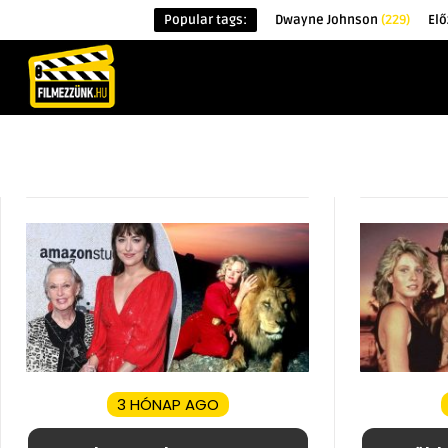
Popular tags:
Dwayne Johnson
(229)
Elő
KEZDŐOLDAL
HÍREK
ÉRDEKESSÉG
3 HÓNAP AGO