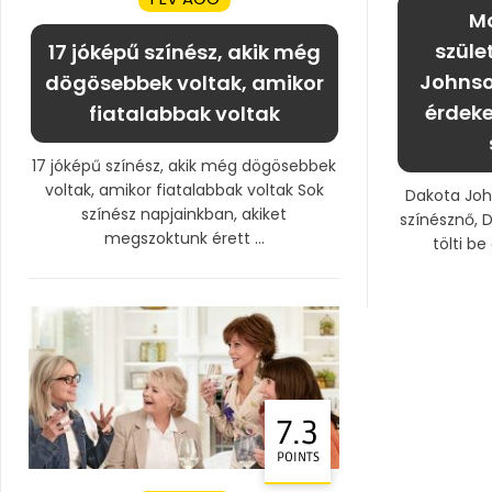
Mo
szüle
17 jóképű színész, akik még
Johnso
dögösebbek voltak, amikor
érdek
fiatalabbak voltak
17 jóképű színész, akik még dögösebbek
voltak, amikor fiatalabbak voltak Sok
Dakota Joh
színész napjainkban, akiket
színésznő,
megszoktunk érett ...
tölti be
7.3
POINTS