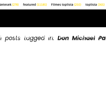
zetesek
(278)
featured
(11185)
Filmes toplista
(250)
toplista
(365)
EK
KRITIKÁK
TOPLISTÁK
FILMAJÁNLÓ
ll posts tagged in:
Don Michael Pa