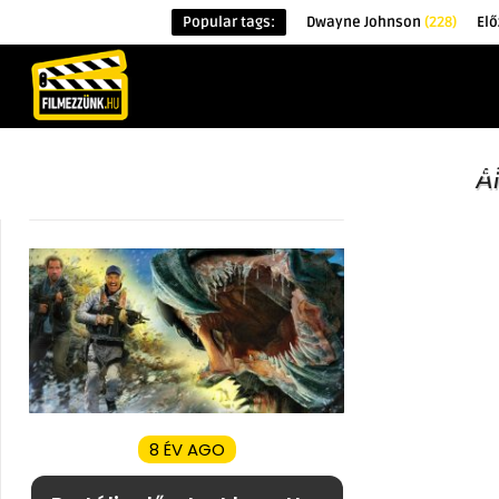
Popular tags:
Dwayne Johnson
(228)
Elő
KEZDŐOLDAL
HÍREK
ÉRDEKESSÉG
A
8 ÉV AGO