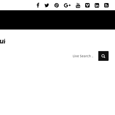
ELŐZETESEK
MOZIBEMUTATÓK
RÓLUNK
ul