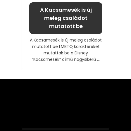
A Kacsamesék is új
meleg családot
mutatott be
A Kacsamesék is új meleg családot
mutatott be LMBTQ karaktereket
mutattak be a Disney
“Kacsamesék” című nagysikerű ...