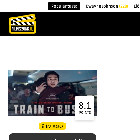
Popular tags:
Dwayne Johnson
(228)
Elő
KEZDŐOLDAL
HÍREK
ÉRDEKESSÉG
8.1
POINTS
8 ÉV AGO