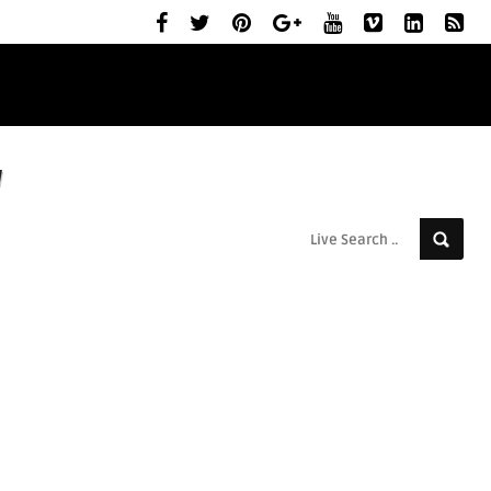
ELŐZETESEK
MOZIBEMUTATÓK
RÓLUNK
a