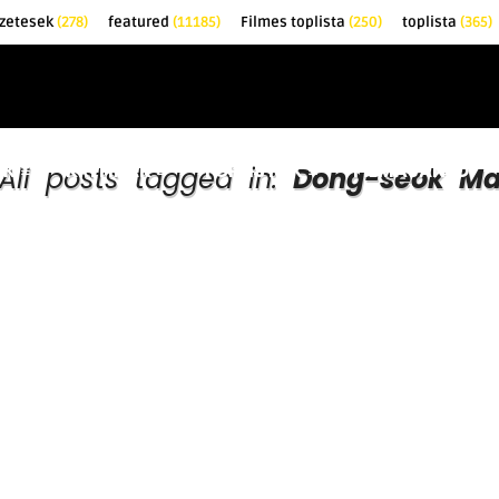
zetesek
(278)
featured
(11185)
Filmes toplista
(250)
toplista
(365)
EK
KRITIKÁK
TOPLISTÁK
FILMAJÁNLÓ
All posts tagged in:
Dong-seok M