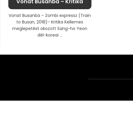
Vonat Busanba – Kritika
Vonat Busanba – Zombi expressz (Train
to Busan, 2018)- Kritika Kellemes
meglepetést okozott Sang-ho Yeon
dél-koreai ...