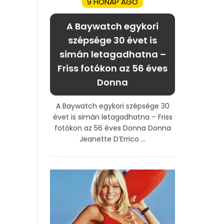
9 HÓNAP AGO
A Baywatch egykori
szépsége 30 évet is
simán letagadhatna –
Friss fotókon az 56 éves
Donna
A Baywatch egykori szépsége 30
évet is simán letagadhatna – Friss
fotókon az 56 éves Donna Donna
Jeanette D’Errico ...