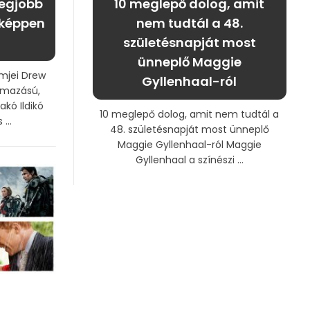
legjobb
10 meglepő dolog, amit
nképpen
nem tudtál a 48.
születésnapját most
ünneplő Maggie
lmjei Drew
Gyllenhaal-ról
rmazású,
kó Ildikó
10 meglepő dolog, amit nem tudtál a
...
48. születésnapját most ünneplő
Maggie Gyllenhaal-ról Maggie
Gyllenhaal a színészi ...