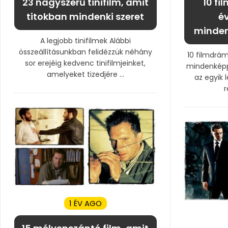
23 nagyszerű tinifilm, amit
10 f
titokban mindenki szeret
év
minden
A legjobb tinifilmek Alábbi
összeállításunkban felidézzük néhány
10 filmdrá
sor erejéig kedvenc tinifilmjeinket,
mindenképp
amelyeket tizedjére ...
az egyik 
r
1 ÉV AGO