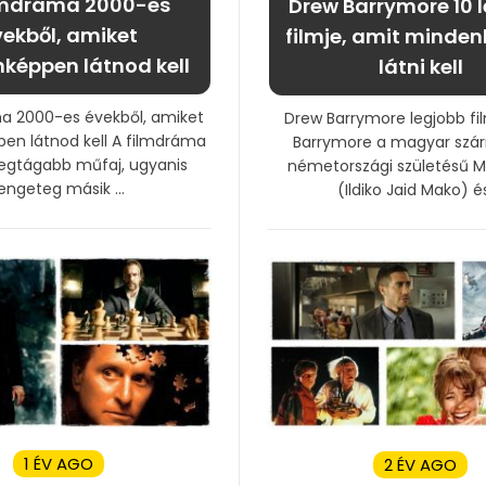
ilmdráma 2000-es
Drew Barrymore 10 
ekből, amiket
filmje, amit minde
képpen látnod kell
látni kell
ma 2000-es évekből, amiket
Drew Barrymore legjobb fi
en látnod kell A filmdráma
Barrymore a magyar szá
legtágabb műfaj, ugyanis
németországi születésű Ma
engeteg másik ...
(Ildiko Jaid Mako) és 
1 ÉV AGO
2 ÉV AGO