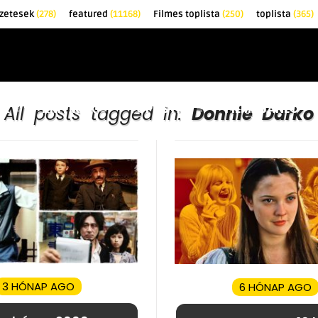
zetesek
(278)
featured
(11168)
Filmes toplista
(250)
toplista
(365)
EK
KRITIKÁK
TOPLISTÁK
FILMAJÁNLÓ
All posts tagged in:
Donnie Darko
3 HÓNAP AGO
6 HÓNAP AGO