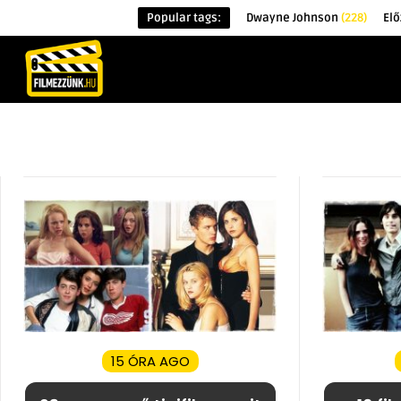
Popular tags:
Dwayne Johnson
(228)
Elő
KEZDŐOLDAL
HÍREK
ÉRDEKESSÉG
15 ÓRA AGO