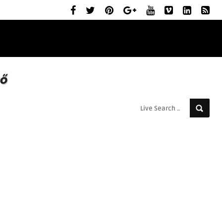
ELŐZETESEK
MOZIBEMUTATÓK
RÓLUNK
ző