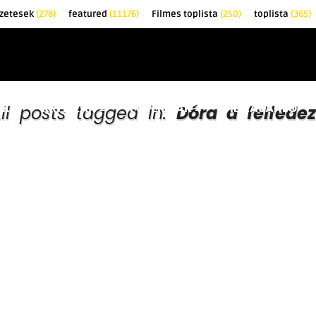
őzetesek
(278)
featured
(11176)
Filmes toplista
(250)
toplista
(365)
EK
KRITIKÁK
TOPLISTÁK
FILMAJÁNLÓ
ll posts tagged in:
Dóra a felfede