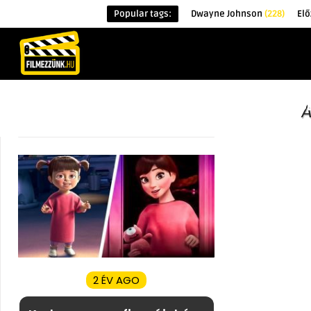
Popular tags:
Dwayne Johnson
(228)
El
KEZDŐOLDAL
HÍREK
ÉRDEKESSÉG
A
2 ÉV AGO