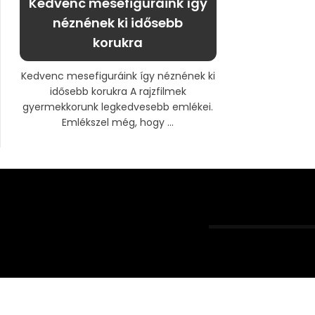
Kedvenc mesefiguráink így
néznének ki idősebb
korukra
Kedvenc mesefiguráink így néznének ki
idősebb korukra A rajzfilmek
gyermekkorunk legkedvesebb emlékei.
Emlékszel még, hogy ...