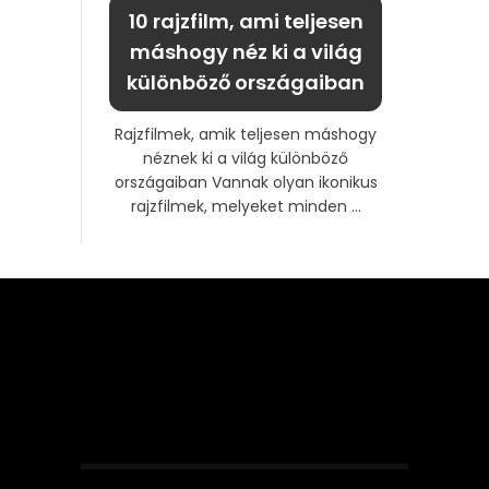
10 rajzfilm, ami teljesen
máshogy néz ki a világ
különböző országaiban
Rajzfilmek, amik teljesen máshogy
néznek ki a világ különböző
országaiban Vannak olyan ikonikus
rajzfilmek, melyeket minden ...