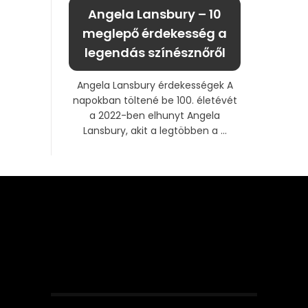
Angela Lansbury – 10
meglepő érdekesség a
legendás színésznőről
Angela Lansbury érdekességek A
napokban töltené be 100. életévét
a 2022-ben elhunyt Angela
Lansbury, akit a legtöbben a ...