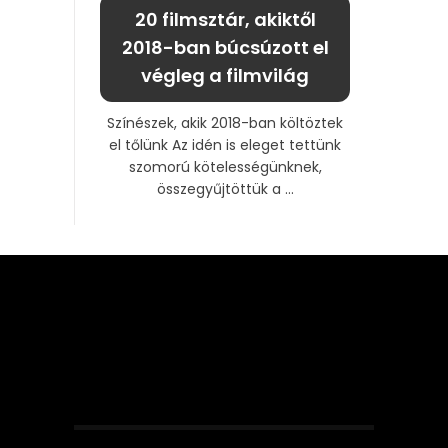
20 filmsztár, akiktől
2018-ban búcsúzott el
végleg a filmvilág
Színészek, akik 2018-ban költöztek
el tőlünk Az idén is eleget tettünk
szomorú kötelességünknek,
összegyűjtöttük a ...