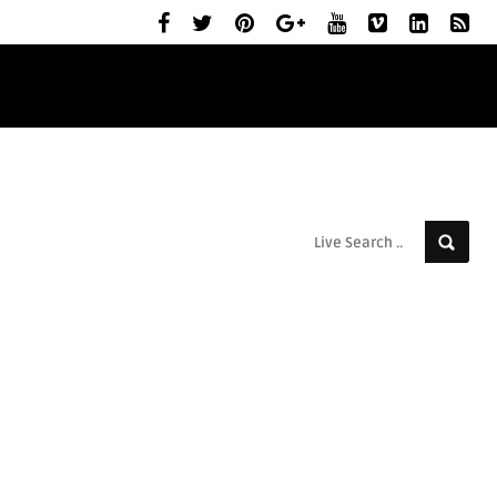
ELŐZETESEK
MOZIBEMUTATÓK
RÓLUNK