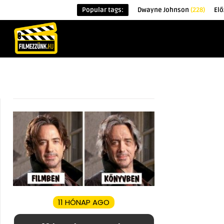
Popular tags:
Dwayne Johnson
(228)
Elő
KEZDŐOLDAL
HÍREK
ÉRDEKESSÉG
11 HÓNAP AGO