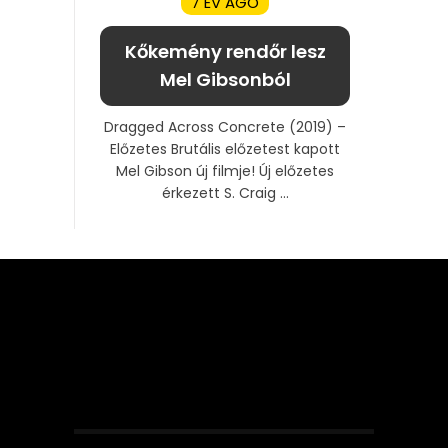
7 ÉV AGO
Kőkemény rendőr lesz
Mel Gibsonból
Dragged Across Concrete (2019) –
Előzetes Brutális előzetest kapott
Mel Gibson új filmje! Új előzetes
érkezett S. Craig ...