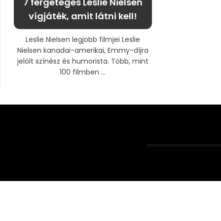
7 fergeteges Leslie Nielsen
vígjáték, amit látni kell!
Leslie Nielsen legjobb filmjei Leslie
Nielsen kanadai-amerikai, Emmy-díjra
jelölt színész és humorista. Több, mint
100 filmben ...