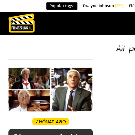
Popular tags:
Dwayne Johnson
(229)
Elő
KEZDŐOLDAL
HÍREK
ÉRDEKESSÉG
All 
7 HÓNAP AGO