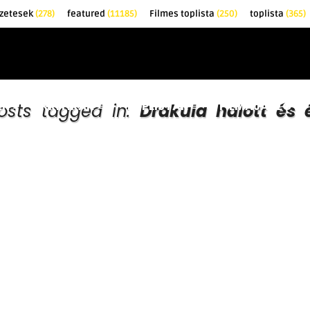
zetesek
(278)
featured
(11185)
Filmes toplista
(250)
toplista
(365)
EK
KRITIKÁK
TOPLISTÁK
FILMAJÁNLÓ
posts tagged in:
Drakula halott és é