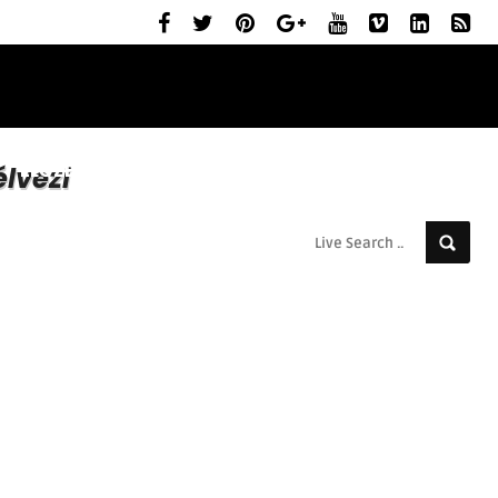
ELŐZETESEK
MOZIBEMUTATÓK
RÓLUNK
lvezi