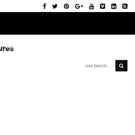
ELŐZETESEK
MOZIBEMUTATÓK
RÓLUNK
ures