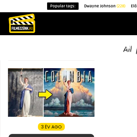
Popular tags:
Dwayne Johnson
(228)
El
KEZDŐOLDAL
HÍREK
ÉRDEKESSÉG
All
3 ÉV AGO