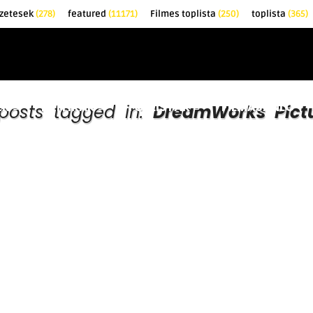
őzetesek
(278)
featured
(11171)
Filmes toplista
(250)
toplista
(365)
EK
KRITIKÁK
TOPLISTÁK
FILMAJÁNLÓ
 posts tagged in:
DreamWorks Pict