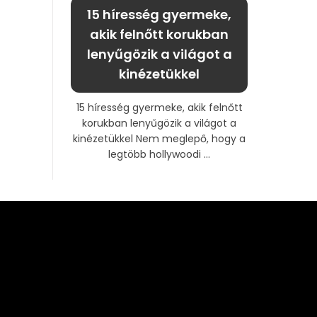
15 híresség gyermeke,
akik felnőtt korukban
lenyűgözik a világot a
kinézetükkel
15 híresség gyermeke, akik felnőtt
korukban lenyűgözik a világot a
kinézetükkel Nem meglepő, hogy a
legtöbb hollywoodi ...