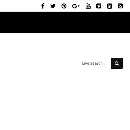
ELŐZETESEK
MOZIBEMUTATÓK
RÓLUNK