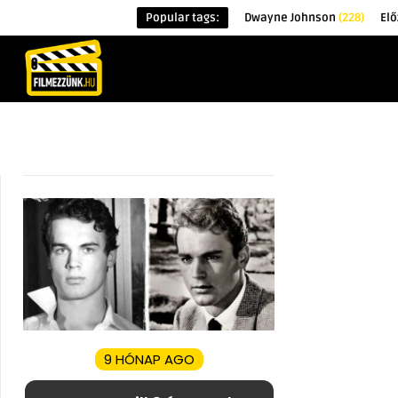
Popular tags:
Dwayne Johnson
(228)
Elő
KEZDŐOLDAL
HÍREK
ÉRDEKESSÉG
9 HÓNAP AGO