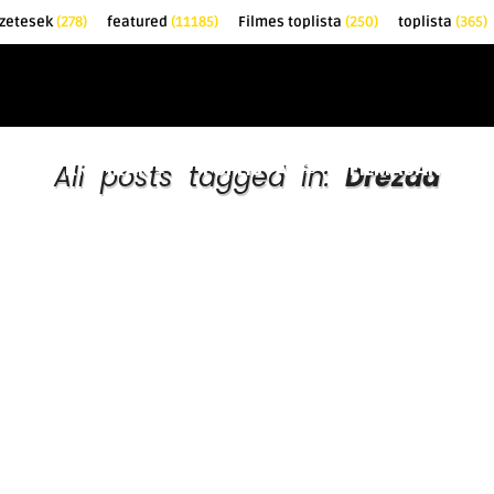
zetesek
(278)
featured
(11185)
Filmes toplista
(250)
toplista
(365)
EK
KRITIKÁK
TOPLISTÁK
FILMAJÁNLÓ
All posts tagged in:
Drezda