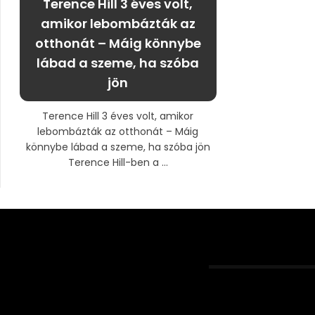
Terence Hill 3 éves volt,
amikor lebombázták az
otthonát – Máig könnybe
lábad a szeme, ha szóba
jön
Terence Hill 3 éves volt, amikor
lebombázták az otthonát – Máig
könnybe lábad a szeme, ha szóba jön
Terence Hill-ben a ...