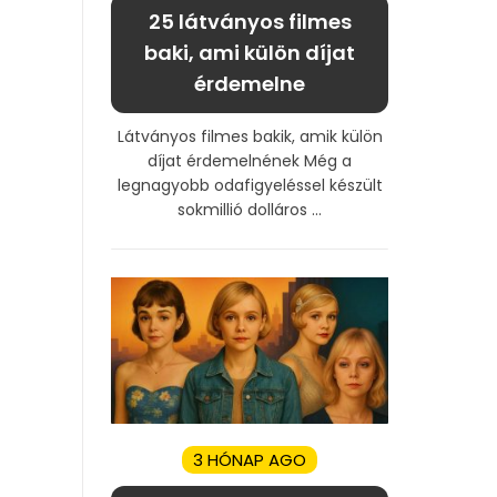
25 látványos filmes
baki, ami külön díjat
érdemelne
Látványos filmes bakik, amik külön
díjat érdemelnének Még a
legnagyobb odafigyeléssel készült
sokmillió dolláros ...
3 HÓNAP AGO