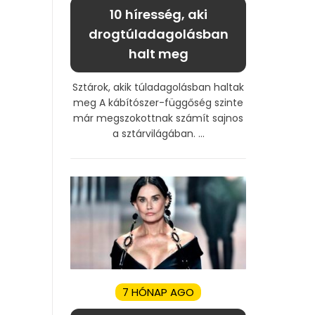
10 híresség, aki
drogtúladagolásban
halt meg
Sztárok, akik túladagolásban haltak
meg A kábítószer-függőség szinte
már megszokottnak számít sajnos
a sztárvilágában. ...
7 HÓNAP AGO