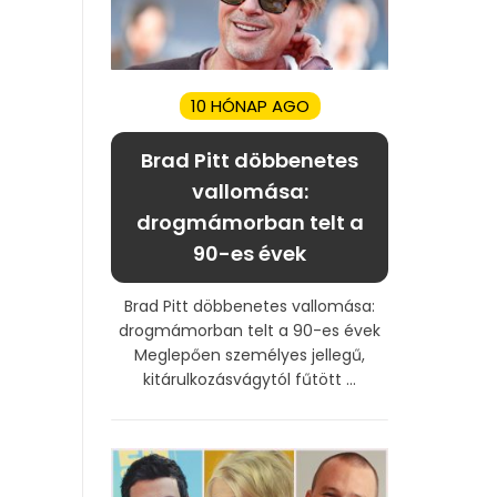
10 HÓNAP AGO
Brad Pitt döbbenetes
vallomása:
drogmámorban telt a
90-es évek
Brad Pitt döbbenetes vallomása:
drogmámorban telt a 90-es évek
Meglepően személyes jellegű,
kitárulkozásvágytól fűtött ...