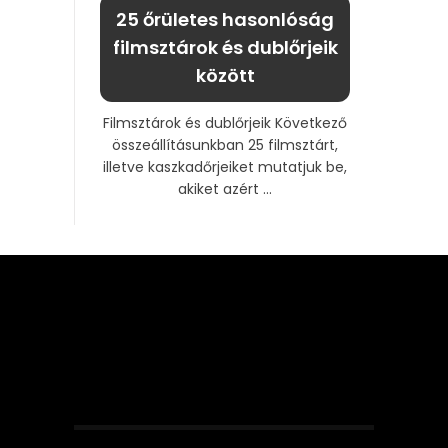
25 őrületes hasonlóság
filmsztárok és dublőrjeik
között
Filmsztárok és dublőrjeik Következő
összeállításunkban 25 filmsztárt,
illetve kaszkadőrjeiket mutatjuk be,
akiket azért ...