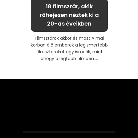
18 filmsztár, akik
röhejesen néztek ki a
20-as éveikben
Filmsztárok akkor és most A mai
korban élő emberek a legismertebb
filmsztárokat úgy ismerik, mint
ahogy a legtöbb filmben ...