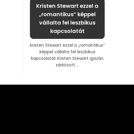
Kristen Stewart ezzel a
„romantikus” képpel
vállalta fel leszbikus
kapcsolatát
Kristen Stewart ezzel a „romantikus”
képpel vállalta fel leszbikus
kapcsolatát Kristen Stewart igazán
zárkózott ...