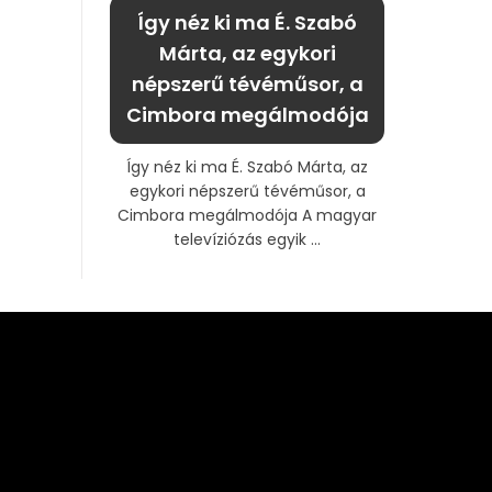
Így néz ki ma É. Szabó
Márta, az egykori
népszerű tévéműsor, a
Cimbora megálmodója
Így néz ki ma É. Szabó Márta, az
egykori népszerű tévéműsor, a
Cimbora megálmodója A magyar
televíziózás egyik ...