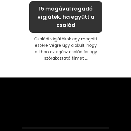
15 magával ragadó
vígjáték, ha együtt a
család
Családi vígjátékok egy meghitt
estére Végre úgy alakult, hogy
otthon az egész család és egy
szórakoztató filmet ...