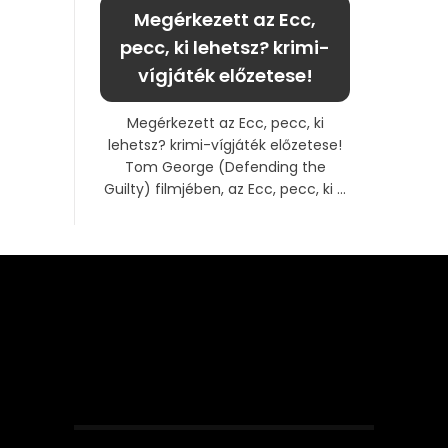
Megérkezett az Ecc,
pecc, ki lehetsz? krimi-
vígjáték előzetese!
Megérkezett az Ecc, pecc, ki
lehetsz? krimi-vígjáték előzetese!
Tom George (Defending the
Guilty) filmjében, az Ecc, pecc, ki ...