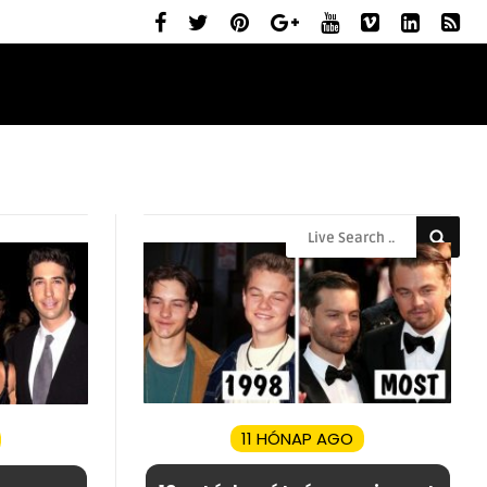
ELŐZETESEK
MOZIBEMUTATÓK
RÓLUNK
11 HÓNAP AGO