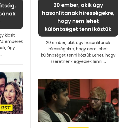
20 ember, akik úgy
rátság,
hasonlítanak hírességekre,
csának
hogy nem lehet
e
különbséget tenni köztük
y kicsit
 Az emberek
20 ember, akik úgy hasonlítanak
nek, úgy
hírességekre, hogy nem lehet
.
különbséget tenni köztük Lehet, hogy
szeretnénk egyediek lenni ...