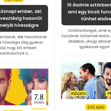
10 őszinte sztárba
köznapi ember, aki
ami egy kicsit fur
esztésig hasonlít
tűnhet elsőr
elyik hírességre
Sztárbarátságok, amik eg
furcsának tűnhetnek elsőre
emberek, akik hasonlítanak
általában, ahogy idősöd
k hírességre Elég gyakran
igyekeznek egyre ..
rdul, hogy két embert
szetévesztünk a ...
7.8
POINTS
2 ÉV AGO