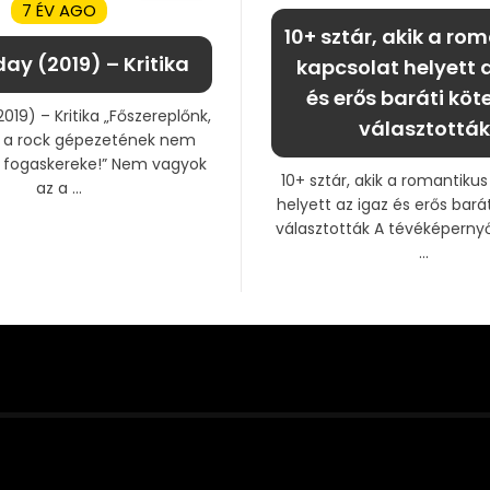
7 ÉV AGO
10+ sztár, akik a ro
ay (2019) – Kritika
kapcsolat helyett 
és erős baráti köt
019) – Kritika „Főszereplőnk,
választották
k a rock gépezetének nem
fogaskereke!” Nem vagyok
10+ sztár, akik a romantiku
az a ...
helyett az igaz és erős bará
választották A tévéképerny
...