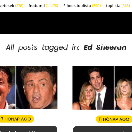
őzetesek
(278)
featured
(11176)
Filmes toplista
(250)
toplista
(365)
EK
KRITIKÁK
TOPLISTÁK
FILMAJÁNLÓ
All posts tagged in:
Ed Sheeran
7 HÓNAP AGO
11 HÓNAP AGO