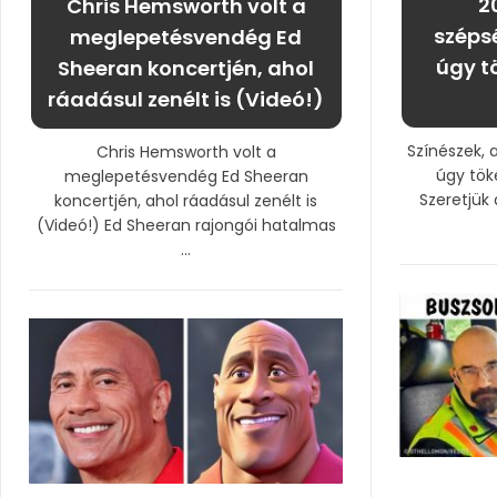
2
Chris Hemsworth volt a
széps
meglepetésvendég Ed
úgy t
Sheeran koncertjén, ahol
ráadásul zenélt is (Videó!)
Színészek, 
Chris Hemsworth volt a
úgy tök
meglepetésvendég Ed Sheeran
Szeretjük
koncertjén, ahol ráadásul zenélt is
(Videó!) Ed Sheeran rajongói hatalmas
...