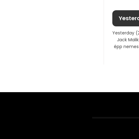
Yesterd
Yesterday (2
Jack Mali
épp nemes 