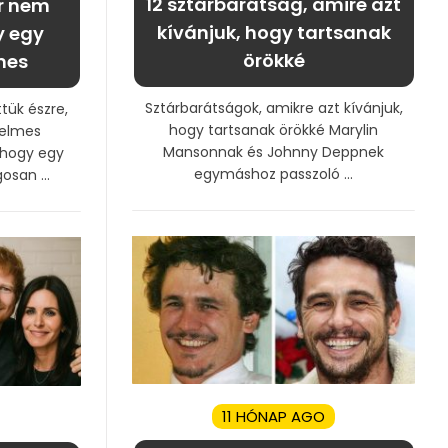
12 sztárbarátság, amire azt
r nem
kívánjuk, hogy tartsanak
y egy
örökké
mes
Sztárbarátságok, amikre azt kívánjuk,
tük észre,
hogy tartsanak örökké Marylin
relmes
Mansonnak és Johnny Deppnek
 hogy egy
egymáshoz passzoló ...
osan ...
11 HÓNAP AGO