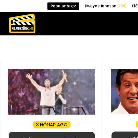
Popular tags:
Dwayne Johnson
(228)
El
KEZDŐOLDAL
HÍREK
ÉRDEKESSÉG
3 HÓNAP AGO