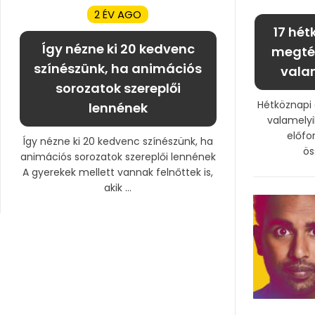
2 ÉV AGO
17 hét
Így nézne ki 20 kedvenc
megtév
színészünk, ha animációs
valam
sorozatok szereplői
Hétköznapi 
lennének
valamelyi
előfo
Így nézne ki 20 kedvenc színészünk, ha
ös
animációs sorozatok szereplői lennének
A gyerekek mellett vannak felnőttek is,
akik ...