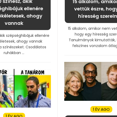
0 színész, akik
15 alkalom, amiko
éghibájuk ellenére
vettük észre, hog
ökéletesek, ahogy
híresség szerel
vannak
15 alkalom, amikor nem vet
hogy egy híresség sze
akik szépséghibájuk ellenére
Tanulmányok kimutatták,
életesek, ahogy vannak
felszínes vonzalom átlag
 a színészeket. Csodálatos
ruhákban ...
1 ÉV AGO
1 ÉV AGO