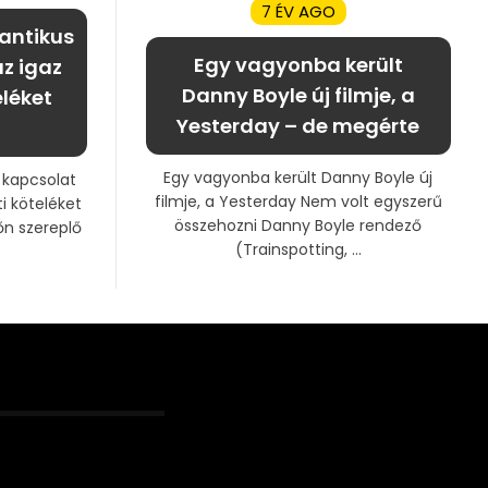
7 ÉV AGO
mantikus
Egy vagyonba került
az igaz
Danny Boyle új filmje, a
eléket
Yesterday – de megérte
Egy vagyonba került Danny Boyle új
s kapcsolat
filmje, a Yesterday Nem volt egyszerű
ti köteléket
összehozni Danny Boyle rendező
őn szereplő
(Trainspotting, ...