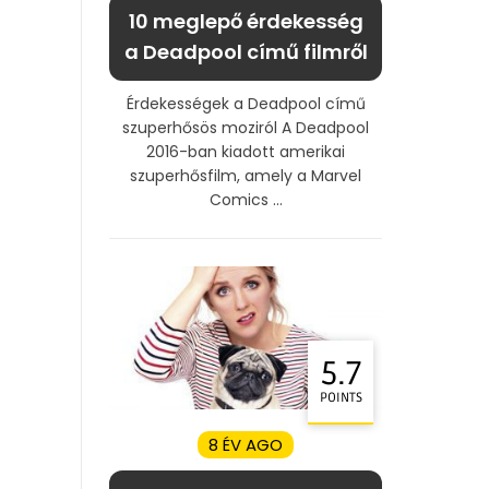
10 meglepő érdekesség
a Deadpool című filmről
Érdekességek a Deadpool című
szuperhősös moziról A Deadpool
2016-ban kiadott amerikai
szuperhősfilm, amely a Marvel
Comics ...
5.7
POINTS
8 ÉV AGO