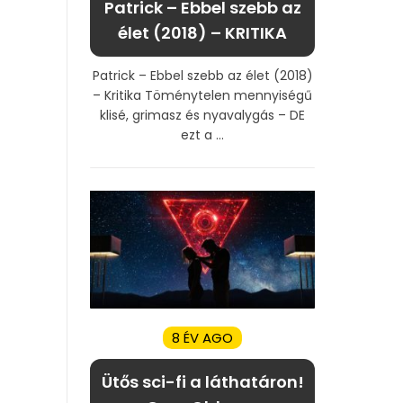
Patrick – Ebbel szebb az
élet (2018) – KRITIKA
Patrick – Ebbel szebb az élet (2018)
– Kritika Töménytelen mennyiségű
klisé, grimasz és nyavalygás – DE
ezt a ...
8 ÉV AGO
Ütős sci-fi a láthatáron!