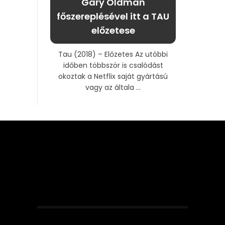
Gary Oldman
főszereplésével itt a TAU
előzetese
Tau (2018) – Előzetes Az utóbbi
időben többször is csalódást
okoztak a Netflix saját gyártású
vagy az általa ...