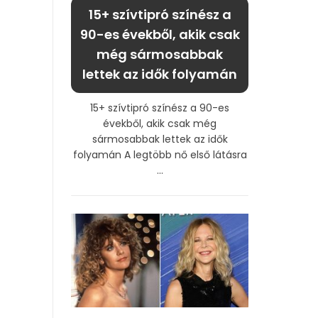
15+ szívtipró színész a
90-es évekből, akik csak
még sármosabbak
lettek az idők folyamán
15+ szívtipró színész a 90-es
évekből, akik csak még
sármosabbak lettek az idők
folyamán A legtöbb nő első látásra
...