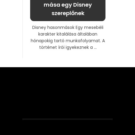
mása egy Disney
szereplőnek
Disney hasonmások Egy mesebéli
karakter kitalálása általában
hónapokig tartó munkafolyamat. A
történet írói igyekeznek a ...