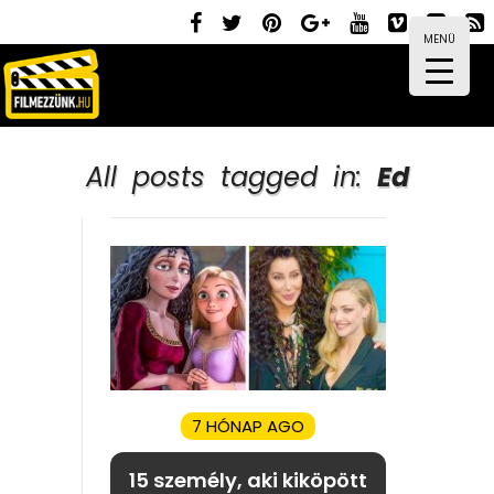
MENÜ
All posts tagged in:
Ed
7 HÓNAP AGO
15 személy, aki kiköpött