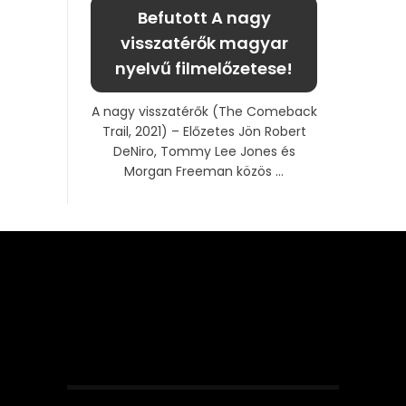
Befutott A nagy
visszatérők magyar
nyelvű filmelőzetese!
A nagy visszatérők (The Comeback
Trail, 2021) – Előzetes Jön Robert
DeNiro, Tommy Lee Jones és
Morgan Freeman közös ...