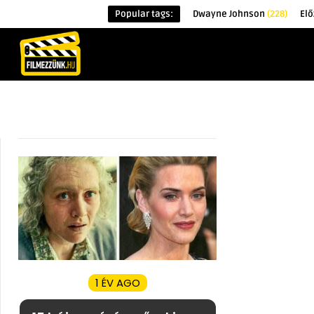
Popular tags:
Dwayne Johnson
(228)
El
KEZDŐOLDAL
HÍREK
ÉRDEKESSÉG
1 ÉV AGO