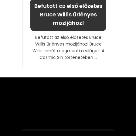
Befutott az első előzetes
Bruce Willis űrlényes
mozijához!
Befutott az első előzetes Bruce
Willis űrlényes mozijához! Bruce
Willis ismét megmenti a világot! A
Cosmic Sin történetében ...