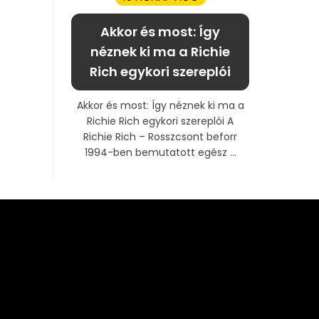
Akkor és most: Így
néznek ki ma a Richie
Rich egykori szereplói
Akkor és most: Így néznek ki ma a
Richie Rich egykori szereplói A
Richie Rich – Rosszcsont beforr
1994-ben bemutatott egész ...