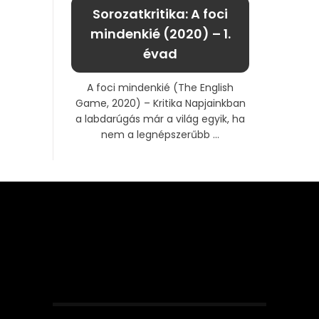
Sorozatkritika: A foci
mindenkié (2020) – 1.
évad
A foci mindenkié (The English
Game, 2020) – Kritika Napjainkban
a labdarúgás már a világ egyik, ha
nem a legnépszerűbb ...