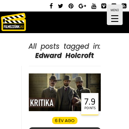
MENÜ
All posts tagged in:
Edward Holcroft
7.9
POINTS
6 ÉV AGO