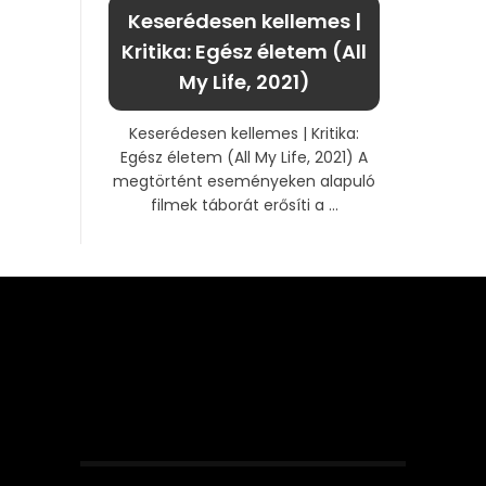
Keserédesen kellemes |
Kritika: Egész életem (All
My Life, 2021)
Keserédesen kellemes | Kritika:
Egész életem (All My Life, 2021) A
megtörtént eseményeken alapuló
filmek táborát erősíti a ...