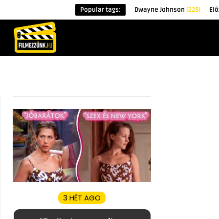
Popular tags:
Dwayne Johnson
(228)
Elő
KEZDŐOLDAL
HÍREK
ÉRDEKESSÉG
3 HÉT AGO