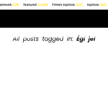
zetesek
(278)
featured
(11168)
Filmes toplista
(250)
toplista
(365)
EK
KRITIKÁK
TOPLISTÁK
FILMAJÁNLÓ
All posts tagged in:
Égi jel