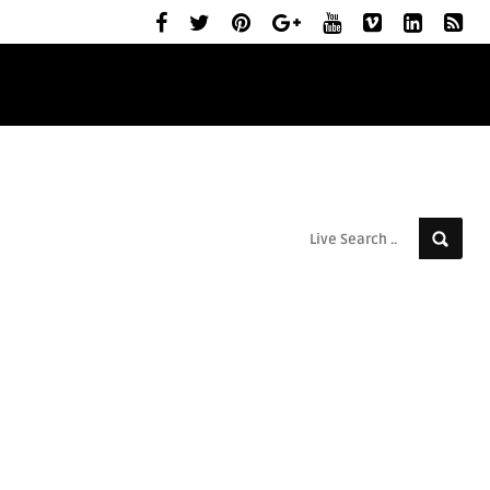
ELŐZETESEK
MOZIBEMUTATÓK
RÓLUNK