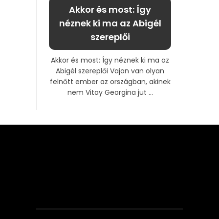
Akkor és most: Így
néznek ki ma az Abigél
szereplői
Akkor és most: Így néznek ki ma az
Abigél szereplői Vajon van olyan
felnőtt ember az országban, akinek
nem Vitay Georgina jut ...