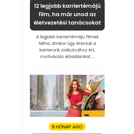
12 legjobb karriertémájú
film, ha már unod az
életvezetési tanácsokat
A legjobb karriertémájú filmek
Néha, amikor úgy érezzük a
karrierünk zsákutcához ért,
motivációs előadásokat ...
6 HÓNAP AGO