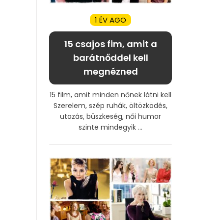
1 ÉV AGO
15 csajos fim, amit a
barátnőddel kell
megnézned
15 film, amit minden nőnek látni kell
Szerelem, szép ruhák, öltözködés,
utazás, büszkeség, női humor
szinte mindegyik ...