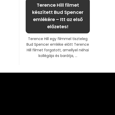
Terence Hill filmet
készített Bud Spencer
emlékére – Itt az első
előzetes!
Terence Hill egy filmmel tiszteleg
Bud Spencer emléke előtt Terence
Hill filmet forgatott, amellyel néhai
kollégája és barátja, ...