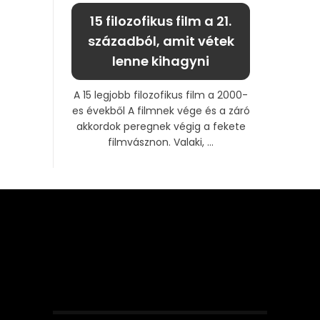
15 filozofikus film a 21.
századból, amit vétek
lenne kihagyni
A 15 legjobb filozofikus film a 2000-
es évekből A filmnek vége és a záró
akkordok peregnek végig a fekete
filmvásznon. Valaki, ...