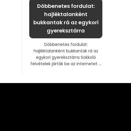
Döbbenetes fordulat:
hajléktalanként
bukkantak rá az egykori
gyereksztárra
Döbbenetes fordulat:
hajléktalanként bukkantak rá az
egykori gyereksztárra Sokkoló
felvételek járták be az internetet ...