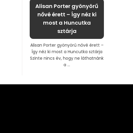
Alisan Porter gyönyörű
nővé érett – Így néz ki
most a Huncutka
sztárja
Alisan Porter gyönyörű nővé érett –
Így néz ki most a Huncutka sztárja
Szinte nincs év, hogy ne láthatnánk
a ...