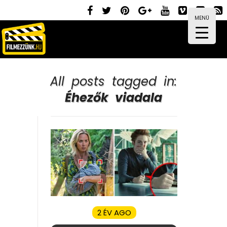
MENÜ
All posts tagged in:
Éhezők viadala
2 ÉV AGO