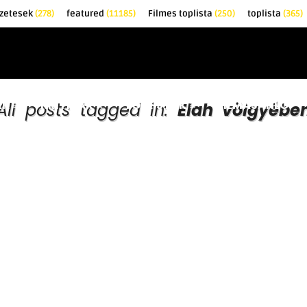
zetesek
(278)
featured
(11185)
Filmes toplista
(250)
toplista
(365)
EK
KRITIKÁK
TOPLISTÁK
FILMAJÁNLÓ
All posts tagged in:
Elah völgyébe