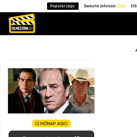
Popular tags:
Dwayne Johnson
(229)
Elő
KEZDŐOLDAL
HÍREK
ÉRDEKESSÉG
12 HÓNAP AGO