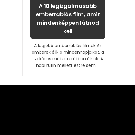
A 10 legizgalmasabb
emberrablós film, amit
mindenképpen látnod
kell
A legjobb emberrablós filmek Az
emberek élik a mindennapjaikat, a
szokásos mókuskerékben élnek. A
napi rutin mellett észre sem ...