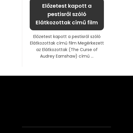
Előzetest kapott a
pestisről szóló
Elátkozottak című film
Előzetest kapott a pestisről szóló
Elátkozottak című film Megérkezett
az Elátkozottak (The Curse of
Audrey Earnshaw) című ...