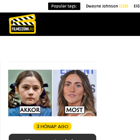
Popular tags:
Dwayne Johnson
(228)
Elő
KEZDŐOLDAL
HÍREK
ÉRDEKESSÉG
3 HÓNAP AGO