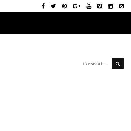
ELŐZETESEK
MOZIBEMUTATÓK
RÓLUNK