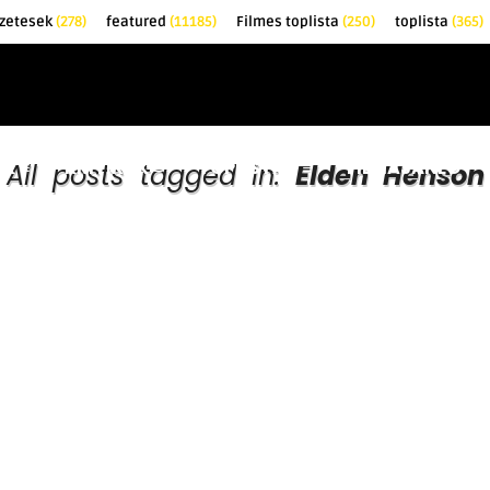
zetesek
(278)
featured
(11185)
Filmes toplista
(250)
toplista
(365)
EK
KRITIKÁK
TOPLISTÁK
FILMAJÁNLÓ
All posts tagged in:
Elden Henson